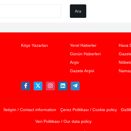
Köşe Yazarları
Yerel Haberler
Hava 
Günün Haberleri
Gazete
Arşiv
Nöbetc
Gazete Arşivi
Namaz 
İletişim / Contact information
Çerez Politikası / Cookie policy
Gizlil
Veri Politikası / Our data policy