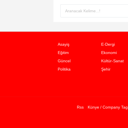
Asayiş
E-Dergi
Eğitim
Ekonomi
Güncel
Kültür-Sanat
Politika
Şehir
Rss
Künye / Company Tag