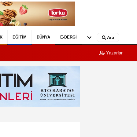
K
EĞITIM
DÜNYA
E-DERGI
Ara
Yazarlar