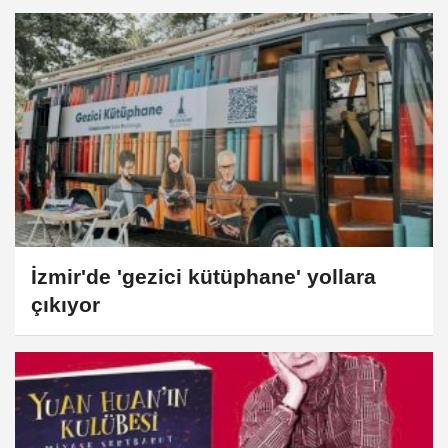
İzmir'de 'gezici kütüphane' yollara
çıkıyor