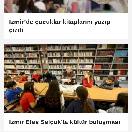
İzmir’de çocuklar kitaplarını yazıp
çizdi
İzmir Efes Selçuk'ta kültür buluşması