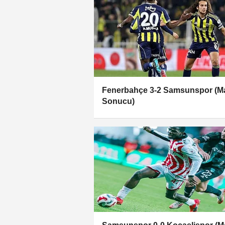
Fenerbahçe 3-2 Samsunspor (M
Sonucu)