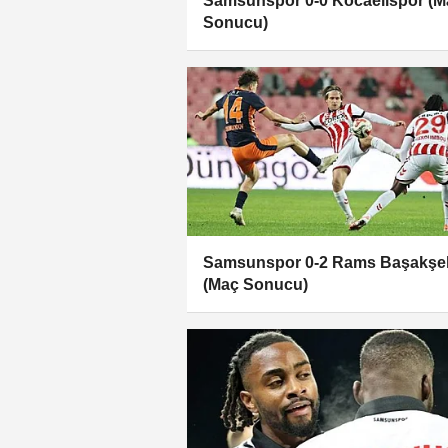
Samsunspor 0-0 Kocaelispor (M
Sonucu)
Samsunspor 0-2 Rams Başakşe
(Maç Sonucu)