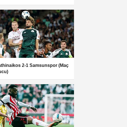
thinaikos 2-1 Samsunspor (Maç
ucu)