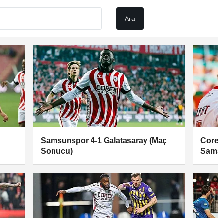
Samsunspor 4-1 Galatasaray (Maç
Core
Sonucu)
Sam