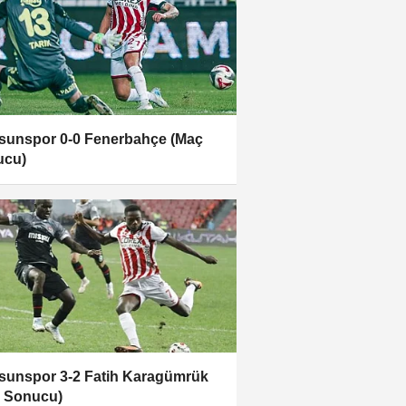
unspor 0-0 Fenerbahçe (Maç
ucu)
unspor 3-2 Fatih Karagümrük
 Sonucu)