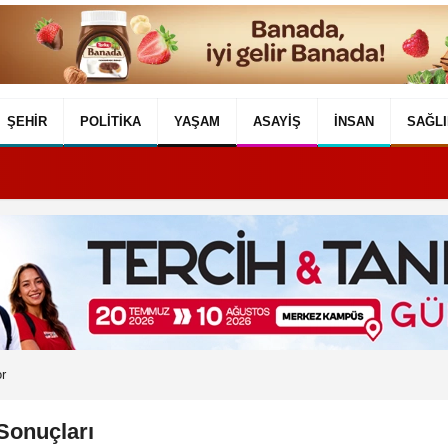
ŞEHIR
POLITIKA
YAŞAM
ASAYIŞ
İNSAN
SAĞLI
r
onuçları