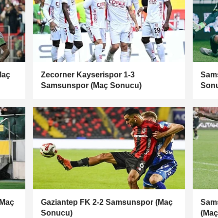
Maç
Zecorner Kayserispor 1-3
Sams
Samsunspor (Maç Sonucu)
Son
(Maç
Gaziantep FK 2-2 Samsunspor (Maç
Sams
Sonucu)
(Maç