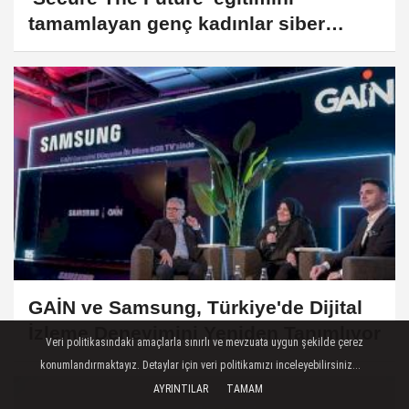
tamamlayan genç kadınlar siber
güvenlik alanında uzmanlaşmaya
hazır
GAİN ve Samsung, Türkiye'de Dijital
İzleme Deneyimini Yeniden Tanımlıyor
Veri politikasındaki amaçlarla sınırlı ve mevzuata uygun şekilde çerez
konumlandırmaktayız. Detaylar için veri politikamızı inceleyebilirsiniz...
AYRINTILAR
TAMAM