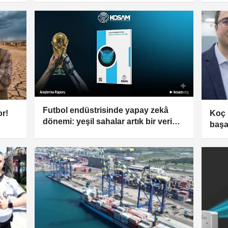
Futbol endüstrisinde yapay zekâ
or!
Koç 
dönemi: yeşil sahalar artık bir veri
başar
savaşı alanı
Koç’