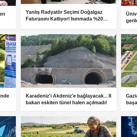
Yanlış Radyatör Seçimi Doğalgaz
ken
Üniv
Faturasını Katlıyor! Isınmada %20
geril
Tasarrufun Sırrı Açıklandı
inde
Karadeniz'i Akdeniz'e bağlayacak... 8
Gazi
bakan eskiten tünel halen açılmadı!
başa