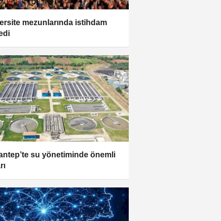
ersite mezunlarında istihdam
edi
antep’te su yönetiminde önemli
rı