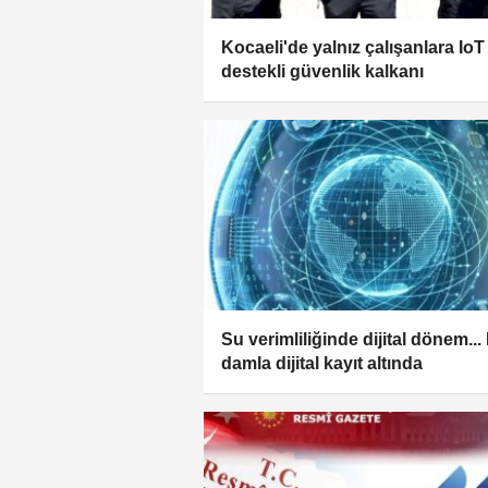
Kocaeli'de yalnız çalışanlara IoT
destekli güvenlik kalkanı
Su verimliliğinde dijital dönem...
damla dijital kayıt altında