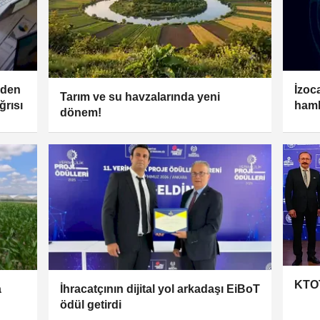
nden
İzoc
Tarım ve su havzalarında yeni
ğrısı
hamle
dönem!
üret
KTOT
a
İhracatçının dijital yol arkadaşı EiBoT
ödül getirdi