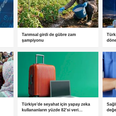
Tarımsal girdi de gübre zam
Türki
şampiyonu
döne
Merk
Türkiye’de seyahat için yapay zeka
Sağl
kullananların yüzde 82'si veri
değe
güvenliğinden endişeli