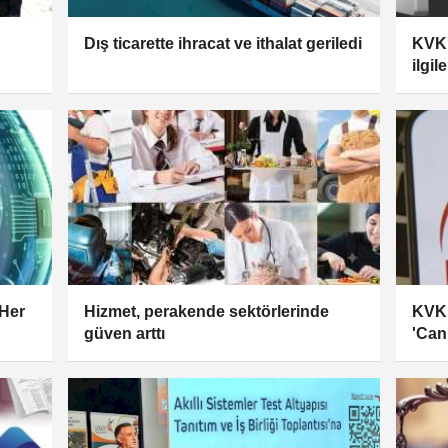
Dış ticarette ihracat ve ithalat geriledi
KVKK
ilgi
uygu
 Her
Hizmet, perakende sektörlerinde
KVKK
güven arttı
'Can