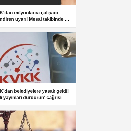
'dan milyonlarca çalışanı
lendiren uyarı! Mesai takibinde o
lamalar kullanılamaz!
’dan belediyelere yasak geldi!
lı yayınları durdurun' çağrısı