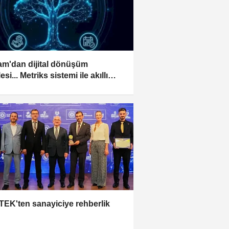
am'dan dijital dönüşüm
si... Metriks sistemi ile akıllı
im dönemi başladı
EK'ten sanayiciye rehberlik