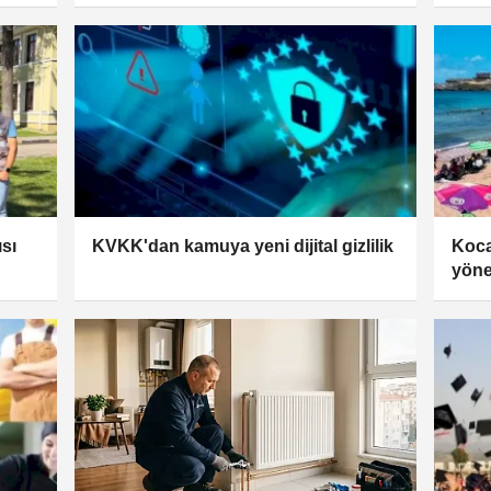
ısı
KVKK'dan kamuya yeni dijital gizlilik
Kocae
yöne