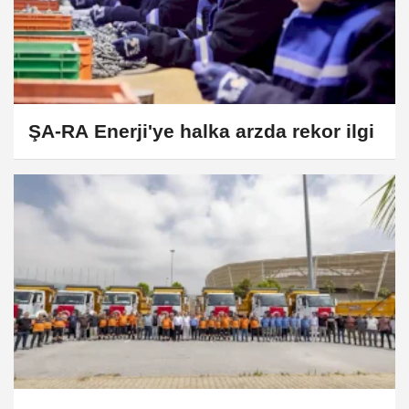
ŞA-RA Enerji'ye halka arzda rekor ilgi