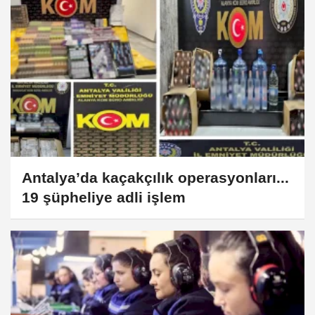
Antalya’da kaçakçılık operasyonları...
19 şüpheliye adli işlem