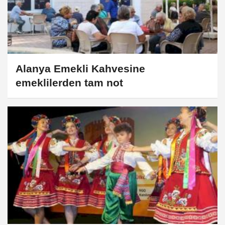
Alanya Emekli Kahvesine
emeklilerden tam not