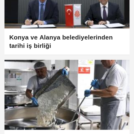
Konya ve Alanya belediyelerinden
tarihi iş birliği