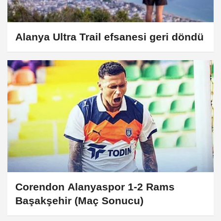
Alanya Ultra Trail efsanesi geri döndü
Corendon Alanyaspor 1-2 Rams
Başakşehir (Maç Sonucu)