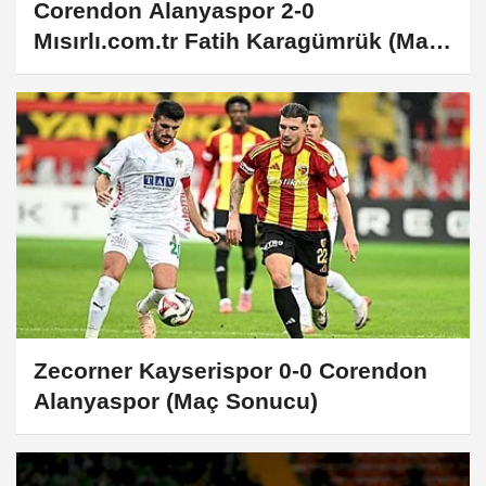
Corendon Alanyaspor 2-0
Mısırlı.com.tr Fatih Karagümrük (Maç
Sonucu)
Zecorner Kayserispor 0-0 Corendon
Alanyaspor (Maç Sonucu)