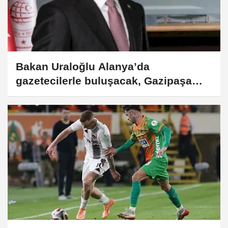
Bakan Uraloğlu Alanya’da
gazetecilerle buluşacak, Gazipaşa
Marina’yı açacak