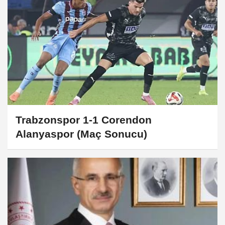
Trabzonspor 1-1 Corendon
Alanyaspor (Maç Sonucu)