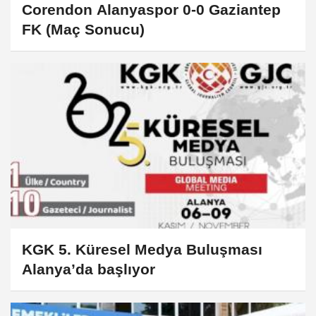
Corendon Alanyaspor 0-0 Gaziantep
FK (Maç Sonucu)
KGK 5. Küresel Medya Buluşması
Alanya’da başlıyor