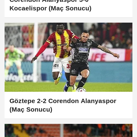
Kocaelispor (Maç Sonucu)
Göztepe 2-2 Corendon Alanyaspor
(Maç Sonucu)