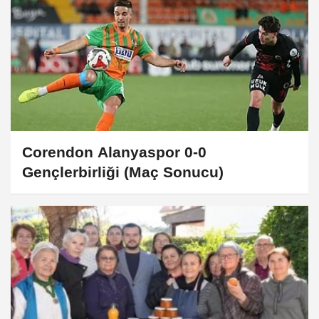
Corendon Alanyaspor 0-0
Gençlerbirliği (Maç Sonucu)