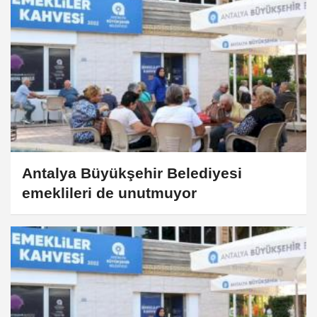
Antalya Büyükşehir Belediyesi
emeklileri de unutmuyor