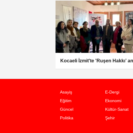
Kocaeli İzmit'te 'Ruşen Hakkı’ an
Asayiş
E-Dergi
Eğitim
Ekonomi
Güncel
Kültür-Sanat
Politika
Şehir