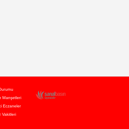
Durumu
 Manşetleri
i Eczaneler
Vakitleri