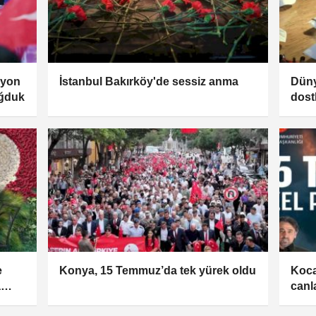
lyon
İstanbul Bakırköy'de sessiz anma
Düny
oğduk
dost
e
Konya, 15 Temmuz’da tek yürek oldu
Koca
a
canl