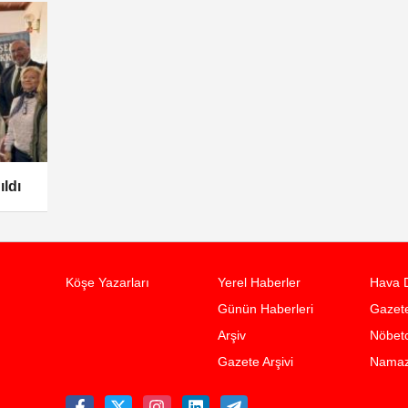
ıldı
Köşe Yazarları
Yerel Haberler
Hava 
Günün Haberleri
Gazete
Arşiv
Nöbetc
Gazete Arşivi
Namaz 