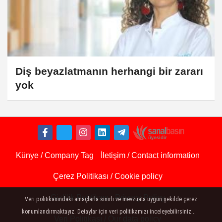
Diş beyazlatmanın herhangi bir zararı
yok
Künye / Company Tag
İletişim / Contact information
Çerez Politikası / Cookie policy
Gizlilik Politikası - Privacy Policy
Veri politikasındaki amaçlarla sınırlı ve mevzuata uygun şekilde çerez
konumlandırmaktayız. Detaylar için veri politikamızı inceleyebilirsiniz...
Veri Politikası / Our data policy