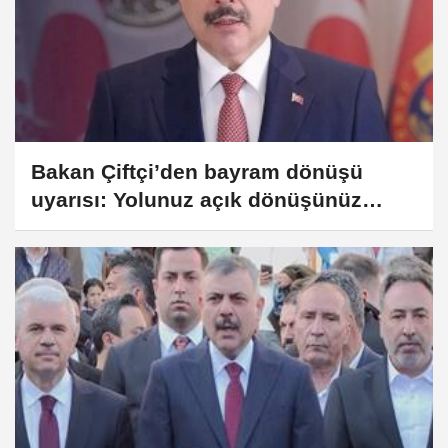
Bakan Çiftçi’den bayram dönüşü
uyarısı: Yolunuz açık dönüşünüz
huzurlu olsun