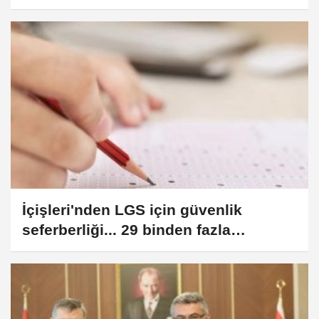
İçişleri'nden LGS için güvenlik
seferberliği... 29 binden fazla
personel görevde