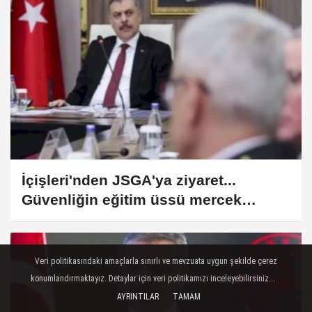
İçişleri'nden JSGA'ya ziyaret...
Güvenliğin eğitim üssü mercek
altında
Veri politikasındaki amaçlarla sınırlı ve mevzuata uygun şekilde çerez
konumlandırmaktayız. Detaylar için veri politikamızı inceleyebilirsiniz...
AYRINTILAR
TAMAM