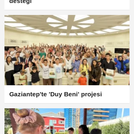
desteği
Gaziantep'te 'Duy Beni' projesi