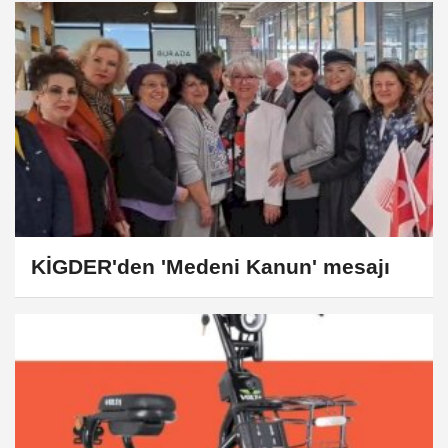
KİGDER'den 'Medeni Kanun' mesajı