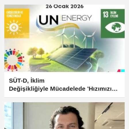
SÜT-D, İklim
Değişikliğiyle Mücadelede 'Hızımızı
Artıralım' Çağrısı Yaptı