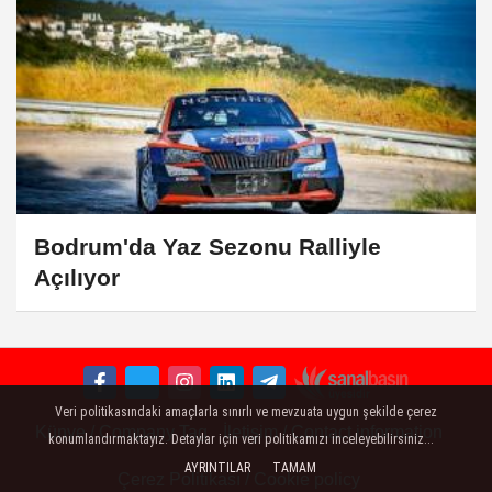
Bodrum'da Yaz Sezonu Ralliyle
Açılıyor
Veri politikasındaki amaçlarla sınırlı ve mevzuata uygun şekilde çerez
Künye / Company Tag
İletişim / Contact information
konumlandırmaktayız. Detaylar için veri politikamızı inceleyebilirsiniz...
AYRINTILAR
TAMAM
Çerez Politikası / Cookie policy