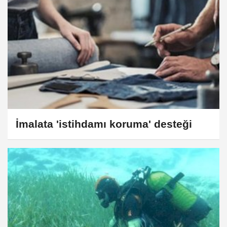
İmalata 'istihdamı koruma' desteği