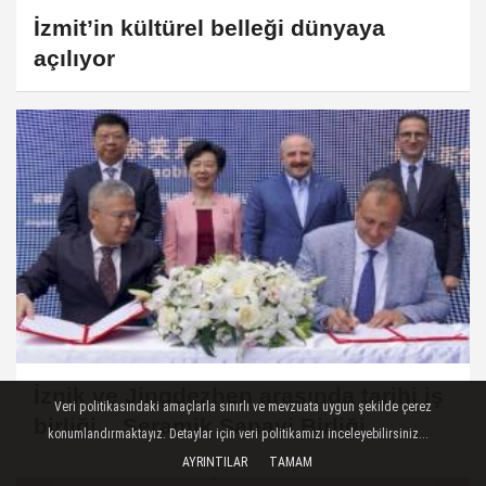
İzmit’in kültürel belleği dünyaya
açılıyor
İznik ve Jingdezhen arasında tarihi iş
Veri politikasındaki amaçlarla sınırlı ve mevzuata uygun şekilde çerez
birliği... Seramik Sanayi Birliği
konumlandırmaktayız. Detaylar için veri politikamızı inceleyebilirsiniz...
İstanbul’da imzalandı
AYRINTILAR
TAMAM