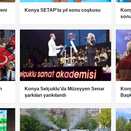
eni
Konya SETAP'ta yıl sonu coşkusu
Kony
sonu
n
Konya Selçuklu'da Müzeyyen Senar
Kony
şarkıları yankılandı
Başk