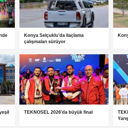
’nde
Konya Selçuklu'da ilaçlama
Kony
çalışmaları sürüyor
yeşil
TEKNOSEL 2026'da büyük final
TEKN
Yarı