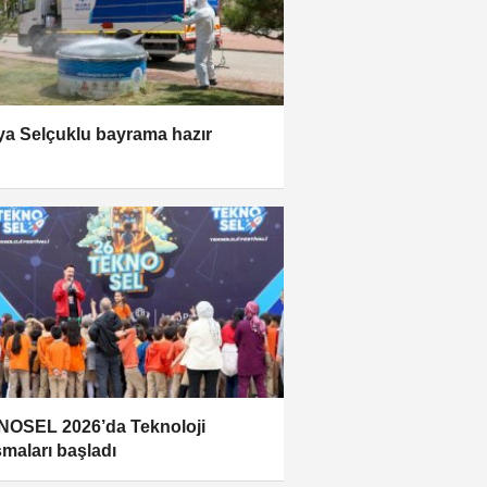
a Selçuklu bayrama hazır
OSEL 2026’da Teknoloji
şmaları başladı