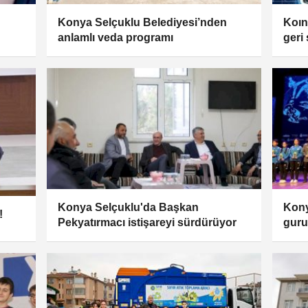
Konya Selçuklu Belediyesi’nden
Koın
anlamlı veda programı
geri
Konya Selçuklu'da Başkan
Kony
!
Pekyatırmacı istişareyi sürdürüyor
gurur