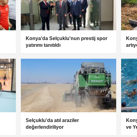
Konya'da Selçuklu'nun prestij spor
Kony
yatırımı tanıtıldı
artıy
Selçuklu'da atıl araziler
Kony
değerlendiriliyor
ve Ye