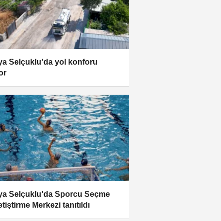
a Selçuklu'da yol konforu
or
a Selçuklu'da Sporcu Seçme
tiştirme Merkezi tanıtıldı