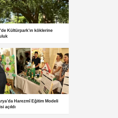
r'de Kültürpark’ın köklerine
uluk
rya’da Harezmî Eğitim Modeli
si açıldı