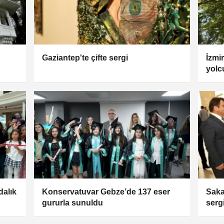
Gaziantep'te çifte sergi
İzmi
yolc
dalık
Konservatuvar Gebze’de 137 eser
Saka
gururla sunuldu
sergi