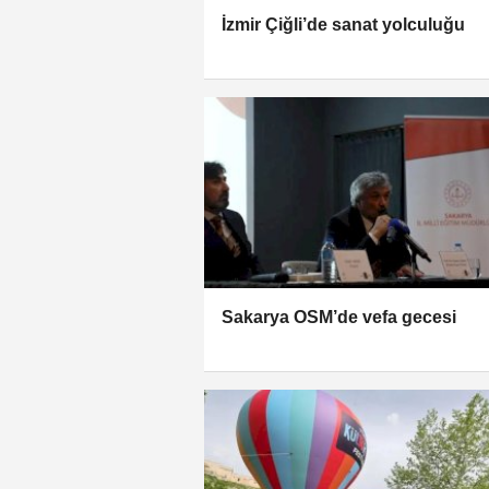
İzmir Çiğli’de sanat yolculuğu
Sakarya OSM’de vefa gecesi