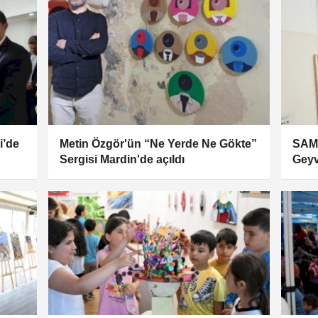
i’de
Metin Özgör'ün “Ne Yerde Ne Gökte”
SAME
Sergisi Mardin'de açıldı
Geyv