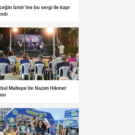
ceğin İzmir’ine bu sergi ile kapı
andı
nbul Maltepe’de Nazım Hikmet
ası