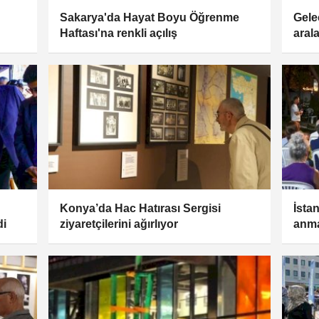
n
Sakarya'da Hayat Boyu Öğrenme
Gele
Haftası'na renkli açılış
aral
Konya’da Hac Hatırası Sergisi
İsta
di
ziyaretçilerini ağırlıyor
anm