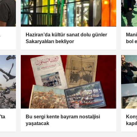
a
Haziran’da kültür sanat dolu günler
Mani
Sakaryalıları bekliyor
bol e
’ta
Bu sergi kente bayram nostaljisi
Kony
yaşatacak
kapıl