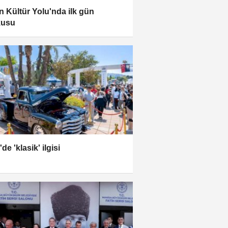
n Kültür Yolu'nda ilk gün
kusu
'de 'klasik' ilgisi