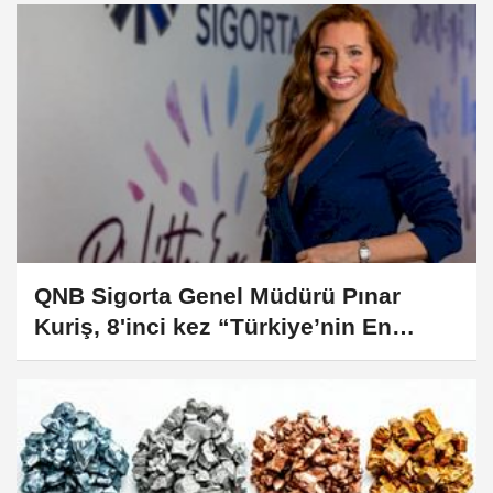
QNB Sigorta Genel Müdürü Pınar
Kuriş, 8'inci kez “Türkiye’nin En
Güçlü 50 Kadın CEO’su” Listesinde