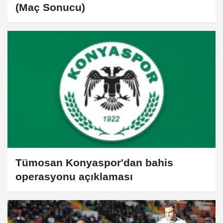
(Maç Sonucu)
Tümosan Konyaspor'dan bahis
operasyonu açıklaması