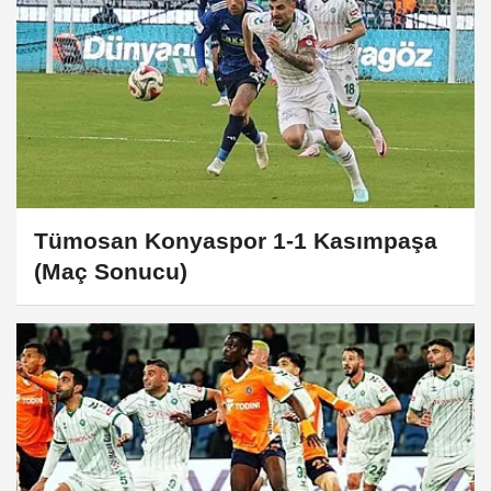
Tümosan Konyaspor 1-1 Kasımpaşa
(Maç Sonucu)