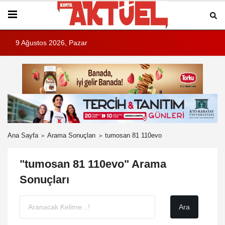
9 Ağustos 2026, Pazar
Ana Sayfa
Arama Sonuçları
tumosan 81 110evo
"tumosan 81 110evo" Arama
Sonuçları