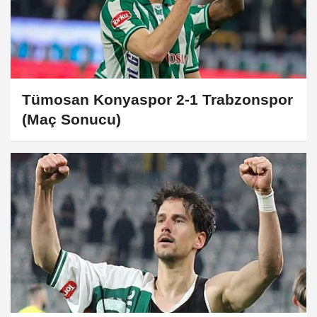
Tümosan Konyaspor 2-1 Trabzonspor
(Maç Sonucu)