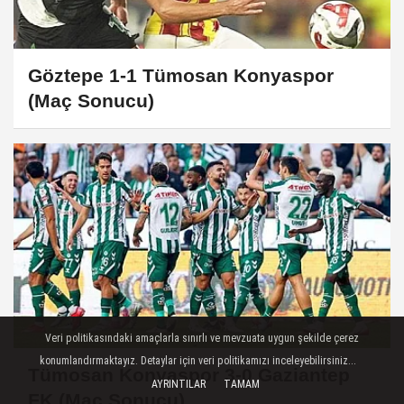
Göztepe 1-1 Tümosan Konyaspor
(Maç Sonucu)
Veri politikasındaki amaçlarla sınırlı ve mevzuata uygun şekilde çerez
konumlandırmaktayız. Detaylar için veri politikamızı inceleyebilirsiniz...
Tümosan Konyaspor 3-0 Gaziantep
AYRINTILAR
TAMAM
FK (Maç Sonucu)