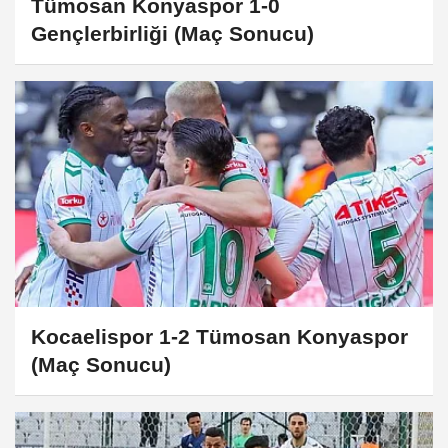
Tümosan Konyaspor 1-0
Gençlerbirliği (Maç Sonucu)
Kocaelispor 1-2 Tümosan Konyaspor
(Maç Sonucu)