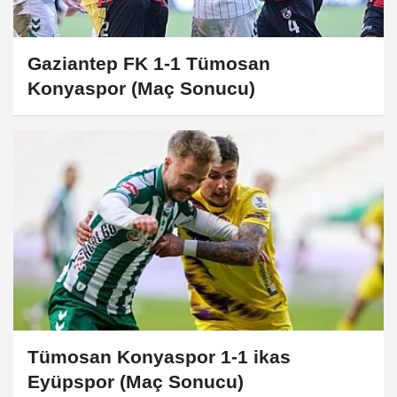
Gaziantep FK 1-1 Tümosan
Konyaspor (Maç Sonucu)
Tümosan Konyaspor 1-1 ikas
Eyüpspor (Maç Sonucu)