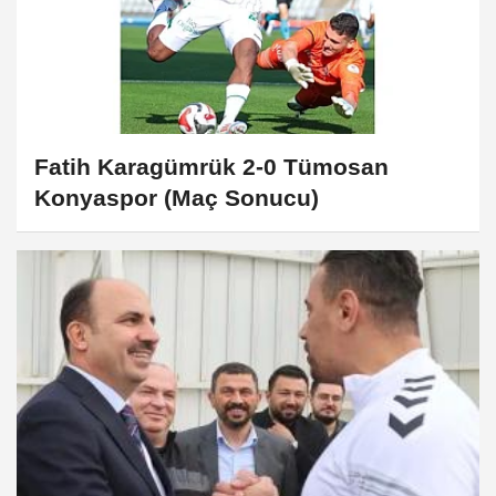
Fatih Karagümrük 2-0 Tümosan
Konyaspor (Maç Sonucu)