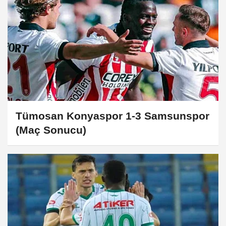
Tümosan Konyaspor 1-3 Samsunspor
(Maç Sonucu)