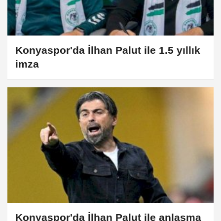
Konyaspor'da İlhan Palut ile 1.5 yıllık
imza
Konyaspor'da İlhan Palut ile anlaşma