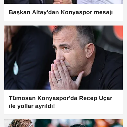
Başkan Altay'dan Konyaspor mesajı
Tümosan Konyaspor'da Recep Uçar
ile yollar ayrıldı!