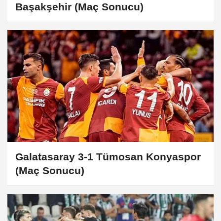
Başakşehir (Maç Sonucu)
Galatasaray 3-1 Tümosan Konyaspor
(Maç Sonucu)