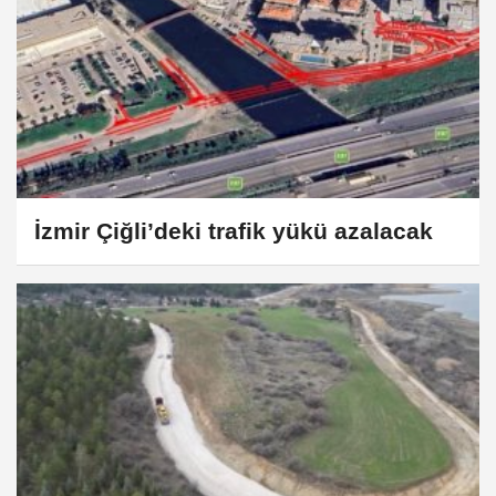
İzmir Çiğli’deki trafik yükü azalacak