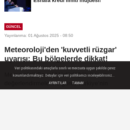
Esnafa kredi limiti müjdesi!
GÜNCEL
Yayınlanma: 01 Ağustos 2025 - 08:50
Meteoroloji'den 'kuvvetli rüzgar'
uyarısı: Bu bölgelerde dikkat!
Veri politikasındaki amaçlarla sınırlı ve mevzuata uygun şekilde çerez
Meteoroloji Genel Müdürlüğü’nün son
konumlandırmaktayız. Detaylar için veri politikamızı inceleyebilirsiniz...
değerlendirmelerine göre, Türkiye’nin
AYRINTILAR
TAMAM
kuzey, iç ve batı kesimlerinde parçalı ve yer
yer çok bulutlu bir hava bekleniyor.
01 Ağustos 2025 - 08:50
GÜNCEL
A
A