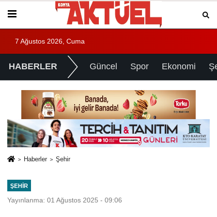
7 Ağustos 2026, Cuma
HABERLER
Güncel
Spor
Ekonomi
Ş
Haberler
Şehir
ŞEHIR
Yayınlanma: 01 Ağustos 2025 - 09:06