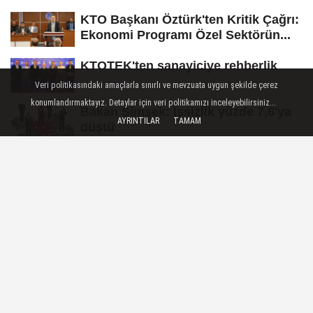
KTO Başkanı Öztürk'ten Kritik Çağrı:
Ekonomi Programı Özel Sektörün...
KTOTEK'ten sanayiciye rehberlik
Veri politikasındaki amaçlarla sınırlı ve mevzuata uygun şekilde çerez
konumlandırmaktayız. Detaylar için veri politikamızı inceleyebilirsiniz...
Bakan Şimşek: İşsizlik yüzde 7,6'ya
AYRINTILAR
TAMAM
düştü
0850'li numaralara operasyon!
Çevre Risklerini Algılayan Titreşimli
'Akıllı Yama' Geliştirildi
SPOR
Yayınlanma: 30 Eylül 2025 - 14:10