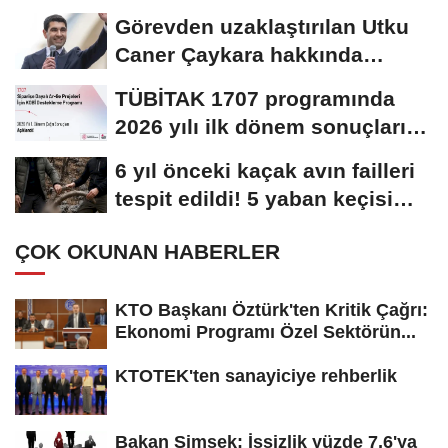
kapasitesi...
Görevden uzaklaştırılan Utku
Caner Çaykara hakkında
tahliye kararı
TÜBİTAK 1707 programında
2026 yılı ilk dönem sonuçları
açıklandı
6 yıl önceki kaçak avın failleri
tespit edildi! 5 yaban keçisi
için...
ÇOK OKUNAN HABERLER
KTO Başkanı Öztürk'ten Kritik Çağrı:
Ekonomi Programı Özel Sektörün...
KTOTEK'ten sanayiciye rehberlik
Bakan Şimşek: İşsizlik yüzde 7,6'ya