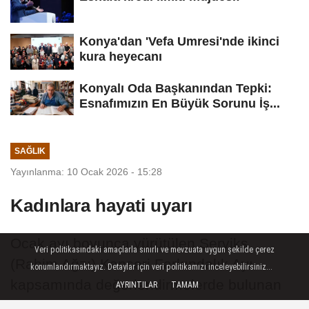
Konya'dan 'Vefa Umresi'nde ikinci
kura heyecanı
Konyalı Oda Başkanından Tepki:
Esnafımızın En Büyük Sorunu İş...
SAĞLIK
Yayınlanma: 10 Ocak 2026 - 15:28
Kadınlara hayati uyarı
Ocak ayı boyunca yürütülen Serviks
Veri politikasındaki amaçlarla sınırlı ve mevzuata uygun şekilde çerez
(Rahim Ağzı) Kanseri Farkındalık Ayı
konumlandırmaktayız. Detaylar için veri politikamızı inceleyebilirsiniz...
kapsamında değerlendirmelerde bulunan
AYRINTILAR
TAMAM
Hayat Hastanesi Kadın Hastalıkları ve