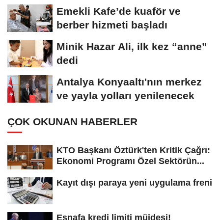
Emekli Kafe’de kuaför ve
berber hizmeti başladı
Minik Hazar Ali, ilk kez “anne”
dedi
Antalya Konyaaltı'nın merkez
ve yayla yolları yenilenecek
ÇOK OKUNAN HABERLER
KTO Başkanı Öztürk'ten Kritik Çağrı:
Ekonomi Programı Özel Sektörün...
Kayıt dışı paraya yeni uygulama freni
Esnafa kredi limiti müjdesi!