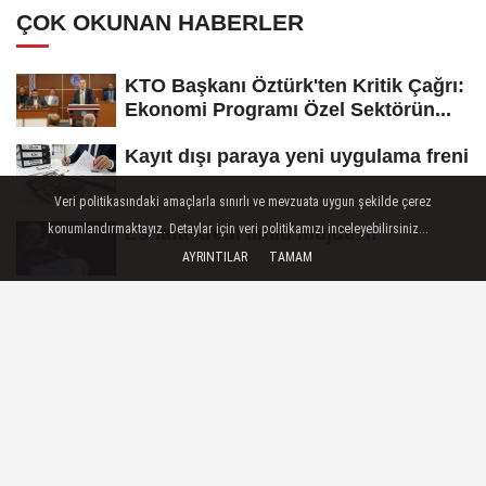
ÇOK OKUNAN HABERLER
KTO Başkanı Öztürk'ten Kritik Çağrı:
Ekonomi Programı Özel Sektörün...
Kayıt dışı paraya yeni uygulama freni
Veri politikasındaki amaçlarla sınırlı ve mevzuata uygun şekilde çerez
konumlandırmaktayız. Detaylar için veri politikamızı inceleyebilirsiniz...
Esnafa kredi limiti müjdesi!
AYRINTILAR
TAMAM
Konya'dan 'Vefa Umresi'nde ikinci
kura heyecanı
Konyalı Oda Başkanından Tepki:
Esnafımızın En Büyük Sorunu İş...