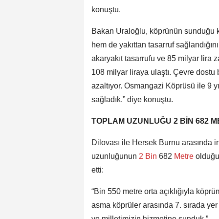
konuştu.
Bakan Uraloğlu, köprünün sunduğu k
hem de yakıttan tasarruf sağlandığını b
akaryakıt tasarrufu ve 85 milyar lira 
108 milyar liraya ulaştı. Çevre dostu
azaltıyor. Osmangazi Köprüsü ile 9 y
sağladık.” diye konuştu.
TOPLAM UZUNLUĞU 2 BİN 682 
Dilovası ile Hersek Burnu arasında
uzunluğunun
2 Bin
682
Metre
olduğu
etti:
“Bin 550 metre orta açıklığıyla köprü
asma köprüler arasında 7. sırada yer 
ve milletimizin hizmetine sunduk.”