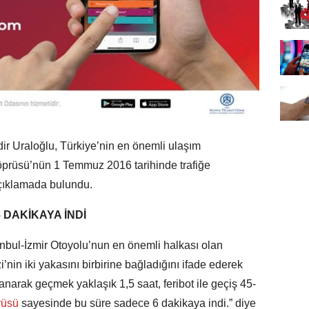
ir Uraloğlu, Türkiye’nin en önemli ulaşım
öprüsü’nün 1 Temmuz 2016 tarihinde trafiğe
açıklamada bulundu.
 DAKİKAYA İNDİ
anbul-İzmir Otoyolu’nun en önemli halkası olan
in iki yakasını birbirine bağladığını ifade ederek
lanarak geçmek yaklaşık 1,5 saat, feribot ile geçiş 45-
rüsü
sayesinde bu süre sadece 6 dakikaya indi.” diye