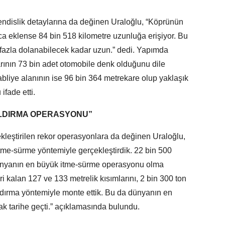
dislik detaylarına da değinen Uraloğlu, “Köprünün
uca eklense 84 bin 518 kilometre uzunluğa erişiyor. Bu
 fazla dolanabilecek kadar uzun.” dedi. Yapımda
arının 73 bin adet otomobile denk olduğunu dile
abliye alanının ise 96 bin 364 metrekare olup yaklaşık
fade etti.
ALDIRMA OPERASYONU”
eştirilen rekor operasyonlara da değinen Uraloğlu,
tme-sürme yöntemiyle gerçekleştirdik. 22 bin 500
dünyanın en büyük itme-sürme operasyonu olma
eri kalan 127 ve 133 metrelik kısımlarını, 2 bin 300 ton
ldırma yöntemiyle monte ettik. Bu da dünyanın en
k tarihe geçti.” açıklamasında bulundu.