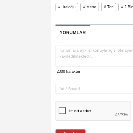
# Uraloğlu
# Metre
# Ton
# 2 Bi
YORUMLAR