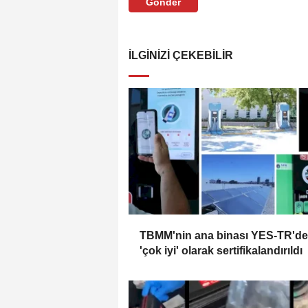
Gönder
İLGINIZI ÇEKEBILIR
TBMM'nin ana binası YES-TR'de
'çok iyi' olarak sertifikalandırıldı