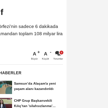
f
örfezi’nin sadece 6 dakikada
zamandan toplam 108 milyar lira
A
A
Büyüt
Küçült
Yorumlar
 HABERLER
Samsun’da Alaçam'a yeni
yaşam alanı kazandırıldı
CHP Grup Başkanvekili
Kılıç’tan 'silahsızlanma'