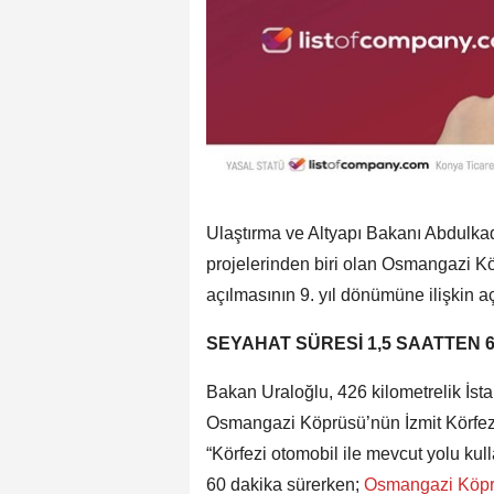
Ulaştırma ve Altyapı Bakanı Abdulkad
projelerinden biri olan Osmangazi K
açılmasının 9. yıl dönümüne ilişkin 
SEYAHAT SÜRESİ 1,5 SAATTEN 6
Bakan Uraloğlu, 426 kilometrelik İst
Osmangazi Köprüsü’nün İzmit Körfezi’n
“Körfezi otomobil ile mevcut yolu kul
60 dakika sürerken;
Osmangazi Köp