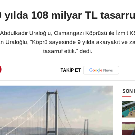
9 yılda 108 milyar TL tasarru
 Abdulkadir Uraloğlu, Osmangazi Köprüsü ile İzmit K
Bakan Uraloğlu, “Köprü sayesinde 9 yılda akaryakıt ve 
tasarruf ettik.” dedi.
TAKİP ET
SON