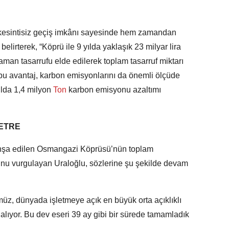
esintisiz geçiş imkânı sayesinde hem zamandan
elirterek, “Köprü ile 9 yılda yaklaşık 23 milyar lira
zaman tasarrufu elde edilerek toplam tasarruf miktarı
 bu avantaj, karbon emisyonlarını da önemli ölçüde
ılda 1,4 milyon
Ton
karbon emisyonu azaltımı
METRE
 inşa edilen Osmangazi Köprüsü’nün toplam
nu vurgulayan Uraloğlu, sözlerine şu şekilde devam
müz, dünyada işletmeye açık en büyük orta açıklıklı
alıyor. Bu dev eseri 39 ay gibi bir sürede tamamladık