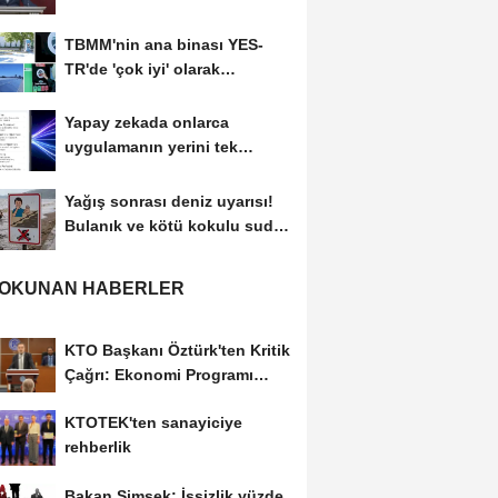
vurgusu
TBMM'nin ana binası YES-
TR'de 'çok iyi' olarak
sertifikalandırıldı
Yapay zekada onlarca
uygulamanın yerini tek
asistan alabilir
Yağış sonrası deniz uyarısı!
Bulanık ve kötü kokulu suda
yüzmeyin
 OKUNAN HABERLER
KTO Başkanı Öztürk'ten Kritik
Çağrı: Ekonomi Programı
Özel Sektörün...
KTOTEK'ten sanayiciye
rehberlik
Bakan Şimşek: İşsizlik yüzde