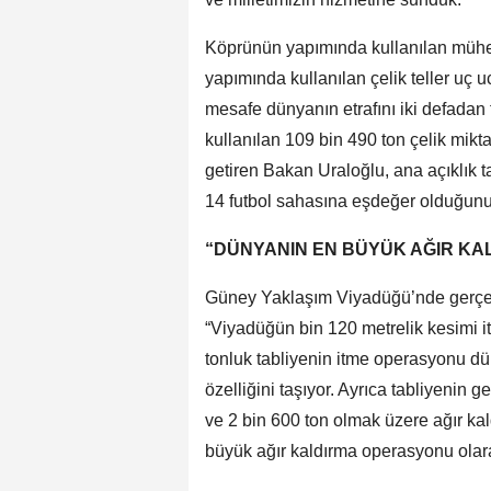
Köprünün yapımında kullanılan mühen
yapımında kullanılan çelik teller uç 
mesafe dünyanın etrafını iki defadan
kullanılan 109 bin 490 ton çelik mikt
getiren Bakan Uraloğlu, ana açıklık t
14 futbol sahasına eşdeğer olduğunu i
“DÜNYANIN EN BÜYÜK AĞIR K
Güney Yaklaşım Viyadüğü’nde gerçekl
“Viyadüğün bin 120 metrelik kesimi i
tonluk tabliyenin itme operasyonu 
özelliğini taşıyor. Ayrıca tabliyenin g
ve 2 bin 600 ton olmak üzere ağır ka
büyük ağır kaldırma operasyonu olara