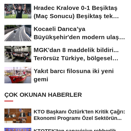
Hradec Kralove 0-1 Beşiktaş
(Maç Sonucu) Beşiktaş tek
golle avantajı...
Kocaeli Darıca’ya
Büyükşehir'den modern ulaşım
yatırımı
MGK'dan 8 maddelik bildiri...
Terörsüz Türkiye, bölgesel
güvenlik...
Yakıt barcı filosuna iki yeni
gemi
ÇOK OKUNAN HABERLER
KTO Başkanı Öztürk'ten Kritik Çağrı:
Ekonomi Programı Özel Sektörün...