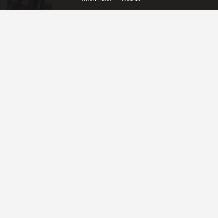
Kayıt dışı paraya yeni uygulama freni
Esnafa kredi limiti müjdesi!
YAŞAM
Yayınlanma: 05 Temmuz 2025 - 11:52
TAV İşletme Hizmetleri New York
JFK Havalimanı'nda üçüncü yolcu
salonunu açtı
TAV İşletme Hizmetleri, John F. Kennedy
Havalimanı Terminal 4’te yer alan Capital