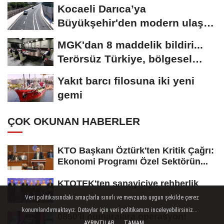
golle avantajı...
Kocaeli Darıca’ya
Büyükşehir'den modern ulaşım
yatırımı
MGK'dan 8 maddelik bildiri...
Terörsüz Türkiye, bölgesel
güvenlik...
Yakıt barcı filosuna iki yeni
gemi
ÇOK OKUNAN HABERLER
KTO Başkanı Öztürk'ten Kritik Çağrı:
Ekonomi Programı Özel Sektörün...
KTOTEK'ten sanayiciye rehberlik
Veri politikasındaki amaçlarla sınırlı ve mevzuata uygun şekilde çerez
konumlandırmaktayız. Detaylar için veri politikamızı inceleyebilirsiniz...
0850'li numaralara operasyon!
AYRINTILAR
TAMAM