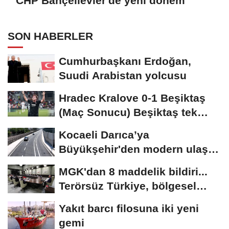
CHP Bahçelievler'de yeni dönem
SON HABERLER
Cumhurbaşkanı Erdoğan,
Suudi Arabistan yolcusu
Hradec Kralove 0-1 Beşiktaş
(Maç Sonucu) Beşiktaş tek
golle avantajı...
Kocaeli Darıca’ya
Büyükşehir'den modern ulaşım
yatırımı
MGK'dan 8 maddelik bildiri...
Terörsüz Türkiye, bölgesel
güvenlik...
Yakıt barcı filosuna iki yeni
gemi