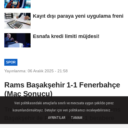
Kayıt dışı paraya yeni uygulama freni
Esnafa kredi limiti müjdesi!
SPOR
Yayınlanma: 06 Aralık 2025 - 21:58
Rams Başakşehir 1-1 Fenerbahçe
(Maç Sonucu)
Veri politikasındaki amaçlarla sınırlı ve mevzuata uygun şekilde çerez
Trendyol Süper Lig'in 15. haftasında Rams
konumlandırmaktayız. Detaylar için veri politikamızı inceleyebilirsiniz...
Başakşehir ile Fenerbahçe 1-1 berabere
AYRINTILAR
TAMAM
kaldı.