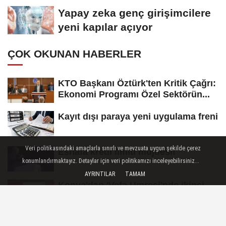
koydu
Yapay zeka genç girişimcilere
yeni kapılar açıyor
ÇOK OKUNAN HABERLER
KTO Başkanı Öztürk'ten Kritik Çağrı:
Ekonomi Programı Özel Sektörün...
Kayıt dışı paraya yeni uygulama freni
Veri politikasındaki amaçlarla sınırlı ve mevzuata uygun şekilde çerez
Esnafa kredi limiti müjdesi!
konumlandırmaktayız. Detaylar için veri politikamızı inceleyebilirsiniz...
AYRINTILAR
TAMAM
Konya'dan 'Vefa Umresi'nde ikinci
kura heyecanı
Konyalı Oda Başkanından Tepki: