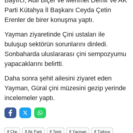
Bayırcı, Adil Biçer ve Mehmet Demir ve AK
Parti Kütahya İl Başkanı Ceyda Çetin
Erenler de birer konuşma yaptı.
Yayman ziyaretinde Çini ustaları ile
buluşup sektörün sorunlarını dinledi.
Sonbaharda uluslararası çini sempozyumu
yapacaklarını belirtti.
Daha sonra şehit ailesini ziyaret eden
Yayman, Güral çini müzesini gezip yerinde
incelemeler yaptı.
# Chp
# Ak Parti
# Terör
# Yayman
# Türkiye