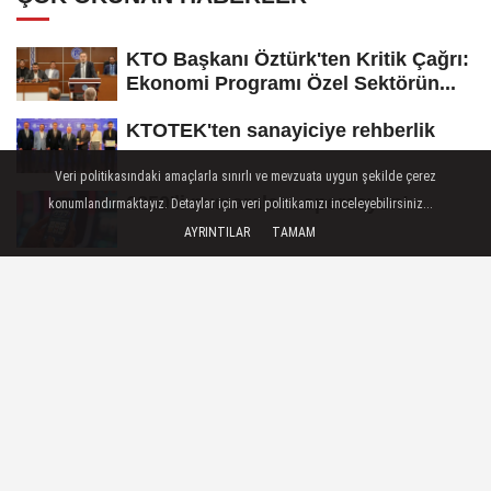
KTO Başkanı Öztürk'ten Kritik Çağrı:
Ekonomi Programı Özel Sektörün...
KTOTEK'ten sanayiciye rehberlik
Veri politikasındaki amaçlarla sınırlı ve mevzuata uygun şekilde çerez
0850'li numaralara operasyon!
konumlandırmaktayız. Detaylar için veri politikamızı inceleyebilirsiniz...
AYRINTILAR
TAMAM
Kayıt dışı paraya yeni uygulama freni
Esnafa kredi limiti müjdesi!
ŞEHIR
Yayınlanma: 02 Temmuz 2026 - 13:22