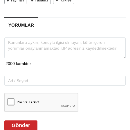
# Yayman
# Yabancı
# Türkiye
YORUMLAR
Gönder