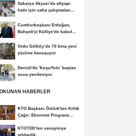
Sakarya Akyazı’da altyapı
hattı için saha çalışmaları
başladı
Cumhurbaşkanı Erdoğan,
Bahçeli'yi Külliye'de kabul
etti
Ordu Gölköy’de 70 bina yeni
yüzüne kavuşuyor
Denizli'de 'KoşuYolu' baştan
sona yenileniyor
 OKUNAN HABERLER
KTO Başkanı Öztürk'ten Kritik
Çağrı: Ekonomi Programı
Özel Sektörün...
KTOTEK'ten sanayiciye
rehberlik