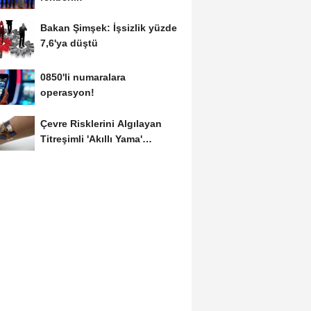
Bakan Şimşek: İşsizlik yüzde
7,6'ya düştü
0850'li numaralara
operasyon!
Çevre Risklerini Algılayan
Titreşimli 'Akıllı Yama'
Geliştirildi