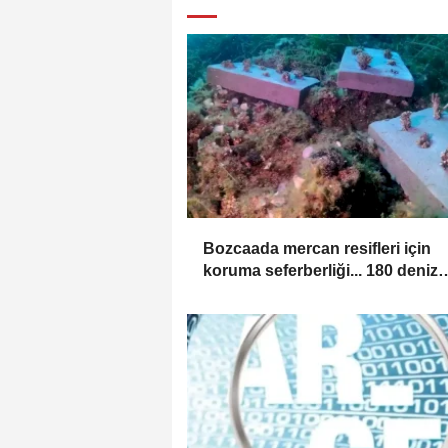
Bozcaada mercan resifleri için
koruma seferberliği... 180 deniz
canlısı türü kayıt altına alındı