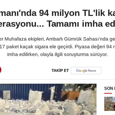
manı'nda 94 milyon TL'lik k
rasyonu... Tamamı imha ed
er Muhafaza ekipleri, Ambarlı Gümrük Sahası’nda ge
17 paket kaçak sigara ele geçirdi. Piyasa değeri 94 
imha edilirken, olayla ilgili soruşturma sürüyor.
TAKİP ET
SON