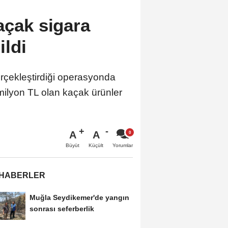
açak sigara
ildi
rçekleştirdiği operasyonda
milyon TL olan kaçak ürünler
A
A
Büyüt
Küçült
Yorumlar
 HABERLER
Muğla Seydikemer'de yangın
sonrası seferberlik