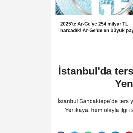
2025'te Ar-Ge'ye 254 milyar TL
harcadık! Ar-Ge'de en büyük pa
üniversitelere
İstanbul'da ter
Yen
İstanbul Sancaktepe’de ters yön
Yerlikaya, hem olayla ilgi