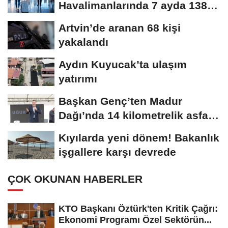
Havalimanlarında 7 ayda 138,7
milyon...
Artvin’de aranan 68 kişi
yakalandı
Aydın Kuyucak’ta ulaşım
yatırımı
Başkan Genç’ten Madur
Dağı’nda 14 kilometrelik asfalt
müjdesi
Kıyılarda yeni dönem! Bakanlık
işgallere karşı devrede
ÇOK OKUNAN HABERLER
KTO Başkanı Öztürk'ten Kritik Çağrı:
Ekonomi Programı Özel Sektörün...