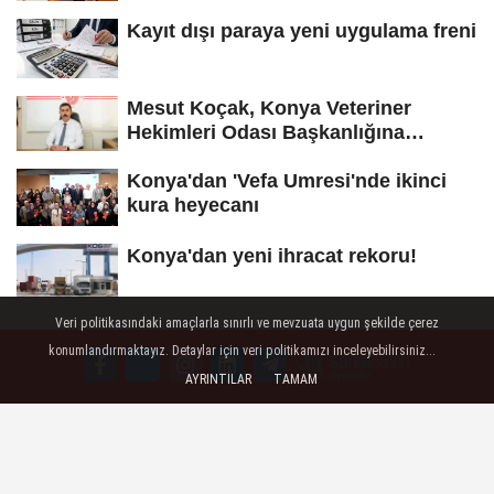
Kayıt dışı paraya yeni uygulama freni
Mesut Koçak, Konya Veteriner
Hekimleri Odası Başkanlığına
yeniden...
Konya'dan 'Vefa Umresi'nde ikinci
kura heyecanı
Konya'dan yeni ihracat rekoru!
Veri politikasındaki amaçlarla sınırlı ve mevzuata uygun şekilde çerez
konumlandırmaktayız. Detaylar için veri politikamızı inceleyebilirsiniz...
AYRINTILAR
TAMAM
Künye / Company Tag
İletişim / Contact information
Çerez Politikası / Cookie policy