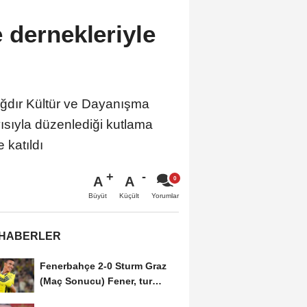
 dernekleriyle
Iğdır Kültür ve Dayanışma
ısıyla düzenlediği kutlama
 katıldı
A
A
Büyüt
Küçült
Yorumlar
 HABERLER
Fenerbahçe 2-0 Sturm Graz
(Maç Sonucu) Fener, tur
avantajını kaptı!