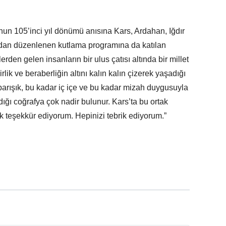
un 105’inci yıl dönümü anısına Kars, Ardahan, Iğdır
dan düzenlenen kutlama programına da katılan
rden gelen insanların bir ulus çatısı altında bir millet
irlik ve beraberliğin altını kalın kalın çizerek yaşadığı
barışık, bu kadar iç içe ve bu kadar mizah duygusuyla
adığı coğrafya çok nadir bulunur. Kars’ta bu ortak
ok teşekkür ediyorum. Hepinizi tebrik ediyorum.”