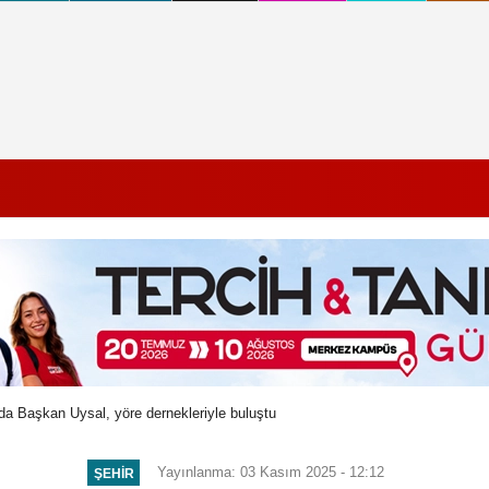
da Başkan Uysal, yöre dernekleriyle buluştu
Yayınlanma: 03 Kasım 2025 - 12:12
ŞEHIR