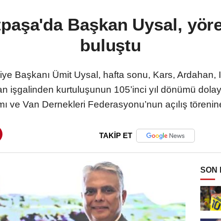
paşa'da Başkan Uysal, yöre
buluştu
ye Başkanı Ümit Uysal, hafta sonu, Kars, Ardahan, 
n işgalinden kurtuluşunun 105’inci yıl dönümü dolay
ı ve Van Dernekleri Federasyonu’nun açılış törenine
TAKİP ET
SON