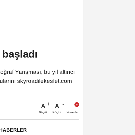
 başladı
ğraf Yarışması, bu yıl altıncı
rularını skyroadilekesfet.com
A
A
Büyüt
Küçült
Yorumlar
 HABERLER