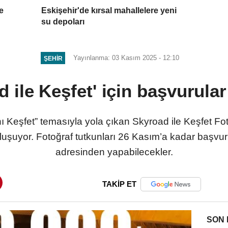
e
Eskişehir'de kırsal mahallelere yeni
su depoları
Yayınlanma: 03 Kasım 2025 - 12:10
ŞEHIR
d ile Keşfet' için başvurular
Keşfet” temasıyla yola çıkan Skyroad ile Keşfet Foto
uluşuyor. Fotoğraf tutkunları 26 Kasım’a kadar başvu
adresinden yapabilecekler.
TAKİP ET
SON