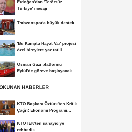
Erdoğan'dan 'Terörsüz
Türkiye' mesajı
Trabzonspor'a büyük destek
'Bu Kampta Hayat Var' projesi
özel bireylere yaz tatili
sunuyor
Osman Gazi platformu
Eylül'de göreve başlayacak
 OKUNAN HABERLER
KTO Başkanı Öztürk'ten Kritik
Çağrı: Ekonomi Programı
Özel Sektörün...
KTOTEK'ten sanayiciye
rehberlik