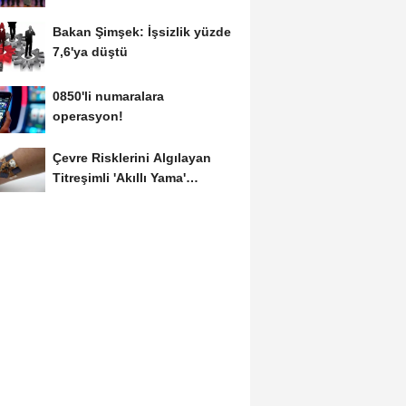
Bakan Şimşek: İşsizlik yüzde
7,6'ya düştü
0850'li numaralara
operasyon!
Çevre Risklerini Algılayan
Titreşimli 'Akıllı Yama'
Geliştirildi