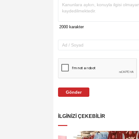
Gönder
İLGINIZI ÇEKEBILIR