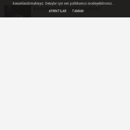
konumlandırmaktayız. Detaylar için veri politikamızı inceleyebilirsiniz...
Esnafa kredi limiti müjdesi!
AYRINTILAR
TAMAM
Konya'dan 'Vefa Umresi'nde ikinci
kura heyecanı
Konyalı Oda Başkanından Tepki:
Esnafımızın En Büyük Sorunu İş...
GÜNCEL
Yayınlanma: 01 Ekim 2025 - 10:22
Karayolu taşımacılığında yeni
dönem... Eğitim taşımacılığı ve
yabancı plakalı taşıtlara sıkı
denetim