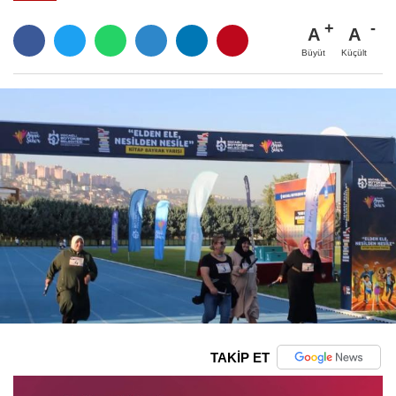
A
A
Büyüt
Küçült
TAKİP ET