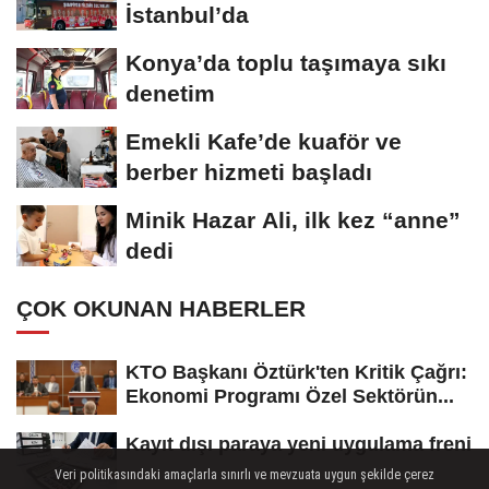
İstanbul’da
Konya’da toplu taşımaya sıkı
denetim
Emekli Kafe’de kuaför ve
berber hizmeti başladı
Minik Hazar Ali, ilk kez “anne”
dedi
ÇOK OKUNAN HABERLER
KTO Başkanı Öztürk'ten Kritik Çağrı:
Ekonomi Programı Özel Sektörün...
Kayıt dışı paraya yeni uygulama freni
Veri politikasındaki amaçlarla sınırlı ve mevzuata uygun şekilde çerez