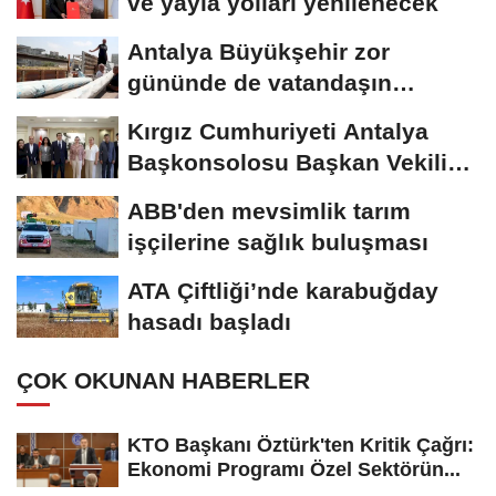
ve yayla yolları yenilenecek
Antalya Büyükşehir zor
gününde de vatandaşın
yanında
Kırgız Cumhuriyeti Antalya
Başkonsolosu Başkan Vekili
Özdemir’i...
ABB'den mevsimlik tarım
işçilerine sağlık buluşması
ATA Çiftliği’nde karabuğday
hasadı başladı
ÇOK OKUNAN HABERLER
KTO Başkanı Öztürk'ten Kritik Çağrı:
Ekonomi Programı Özel Sektörün...