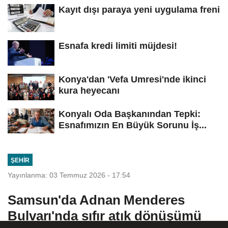
Kayıt dışı paraya yeni uygulama freni
Esnafa kredi limiti müjdesi!
Konya'dan 'Vefa Umresi'nde ikinci
kura heyecanı
Konyalı Oda Başkanından Tepki:
Esnafımızın En Büyük Sorunu İş...
ŞEHIR
Yayınlanma: 03 Temmuz 2026 - 17:54
Samsun'da Adnan Menderes
Bulvarı'nda sıfır atık dönüşümü