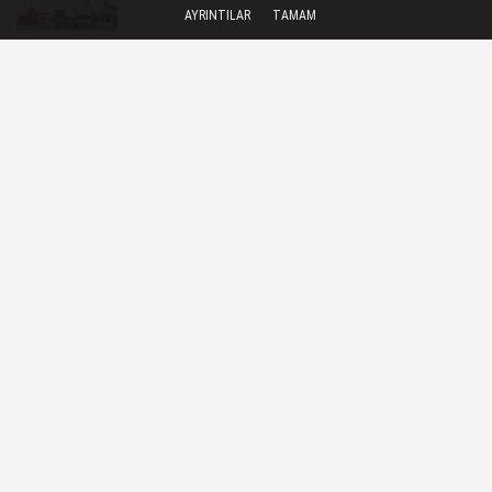
AYRINTILAR
TAMAM
Cumhurbaşkanı Yardımcısı Yılmaz:
Enflasyonla mücadelede kararlı...
Bilinçsiz antibiyotik kullanımı
tedaviyi zorlaştırıyor
GÜNCEL
Yayınlanma: 06 Temmuz 2026 - 12:06
Gebze Teknik'ten plastik kirliliğine
çözüm
Gebze Teknik Üniversitesi (GTÜ)
araştırmacıları, plastik kirliliği sorununa
çare olabilecek ve plastikleri doğal olarak