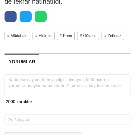
de tekrar hatırlatıldı.
# Müdahale
# Elektrik
# Pano
# Güvenli
# Yetkisiz
YORUMLAR