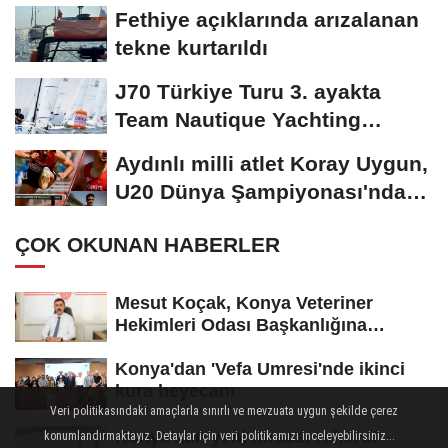
Fethiye açıklarında arızalanan
tekne kurtarıldı
J70 Türkiye Turu 3. ayakta
Team Nautique Yachting
şampiyonluğu elde...
Aydınlı milli atlet Koray Uygun,
U20 Dünya Şampiyonası'nda
yarı...
ÇOK OKUNAN HABERLER
Mesut Koçak, Konya Veteriner
Hekimleri Odası Başkanlığına
yeniden...
Konya'dan 'Vefa Umresi'nde ikinci
kura heyecanı
Veri politikasındaki amaçlarla sınırlı ve mevzuata uygun şekilde çerez
Konya'dan yeni ihracat rekoru!
konumlandırmaktayız. Detaylar için veri politikamızı inceleyebilirsiniz...