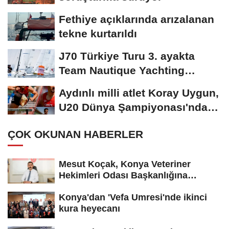
Fethiye açıklarında arızalanan
tekne kurtarıldı
J70 Türkiye Turu 3. ayakta
Team Nautique Yachting
şampiyonluğu elde...
Aydınlı milli atlet Koray Uygun,
U20 Dünya Şampiyonası'nda
yarı...
ÇOK OKUNAN HABERLER
Mesut Koçak, Konya Veteriner
Hekimleri Odası Başkanlığına
yeniden...
Konya'dan 'Vefa Umresi'nde ikinci
kura heyecanı