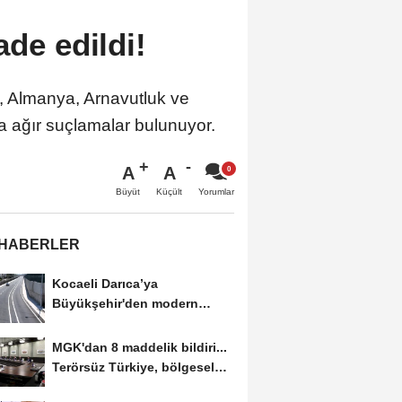
ade edildi!
, Almanya, Arnavutluk ve
a ağır suçlamalar bulunuyor.
A
A
Büyüt
Küçült
Yorumlar
 HABERLER
Kocaeli Darıca’ya
Büyükşehir'den modern
ulaşım yatırımı
MGK'dan 8 maddelik bildiri...
Terörsüz Türkiye, bölgesel
güvenlik...