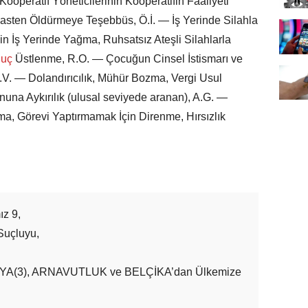
 Kooperatif Yöneticilerinin Kooperatifin Faaliyeti
asten Öldürmeye Teşebbüs, Ö.İ. — İş Yerinde Silahla
 İş Yerinde Yağma, Ruhsatsız Ateşli Silahlarla
uç
Üstlenme, R.O. — Çocuğun Cinsel İstismarı ve
.V. — Dolandırıcılık, Mühür Bozma, Vergi Usul
una Aykırılık (ulusal seviyede aranan), A.G. —
ma, Görevi Yaptırmamak İçin Direnme, Hırsızlık
ız 9,
Suçluyu,
YA(3), ARNAVUTLUK ve BELÇİKA’dan Ülkemize