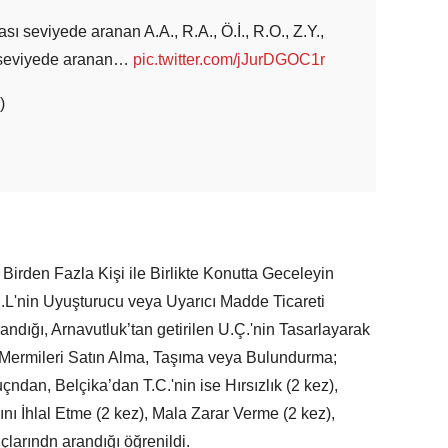
sı seviyede aranan A.A., R.A., Ö.İ., R.O., Z.Y.,
al seviyede aranan…
pic.twitter.com/jJurDGOC1r
)
Birden Fazla Kişi ile Birlikte Konutta Geceleyin
L'nin Uyuşturucu veya Uyarıcı Madde Ticareti
dığı, Arnavutluk’tan getirilen U.Ç.'nin Tasarlayarak
a Mermileri Satın Alma, Taşıma veya Bulundurma;
dan, Belçika’dan T.C.'nin ise Hırsızlık (2 kez),
nı İhlal Etme (2 kez), Mala Zarar Verme (2 kez),
çlarındn arandığı öğrenildi.