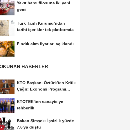
Yakıt barcı filosuna iki yeni
gemi
Türk Tarih Kurumu’ndan
tarihi içerikler tek platformda
Fındık alım fiyatları açıklandı
 OKUNAN HABERLER
KTO Başkanı Öztürk'ten Kritik
Çağrı: Ekonomi Programı
Özel Sektörün...
KTOTEK'ten sanayiciye
rehberlik
Bakan Şimşek: İşsizlik yüzde
7,6'ya düştü