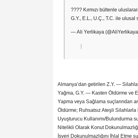
???? Kırmızı bültenle uluslarara
G.Y., E.L., U.Ç., T.C. ile ulus
— Ali Yerlikaya (@AliYerlikaya
Almanya’dan getirilen Z.Y. — Silahla 
Yağma, G.Y. — Kasten Öldürme ve E.
Yapma veya Sağlama suçlarından aran
Öldürme; Ruhsatsız Ateşli Silahlarl
Uyuşturucu Kullanımı/Bulundurma suçn
Nitelikli Olarak Konut Dokunulmazlığı
İşyeri Dokunulmazlığını İhlal Etme su