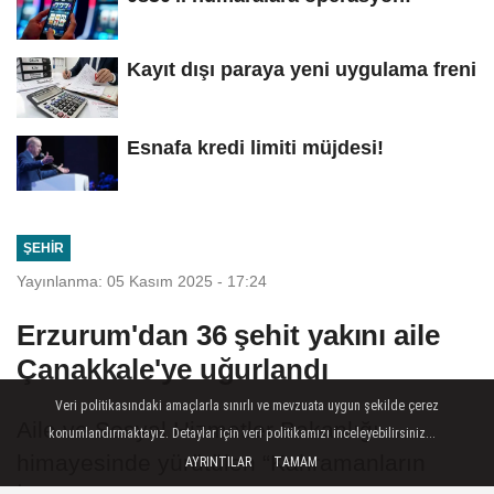
Kayıt dışı paraya yeni uygulama freni
Esnafa kredi limiti müjdesi!
ŞEHIR
Yayınlanma: 05 Kasım 2025 - 17:24
Erzurum'dan 36 şehit yakını aile
Çanakkale'ye uğurlandı
Veri politikasındaki amaçlarla sınırlı ve mevzuata uygun şekilde çerez
Aile ve Sosyal Hizmetler Bakanlığı
konumlandırmaktayız. Detaylar için veri politikamızı inceleyebilirsiniz...
himayesinde yürütülen “Kahramanların
AYRINTILAR
TAMAM