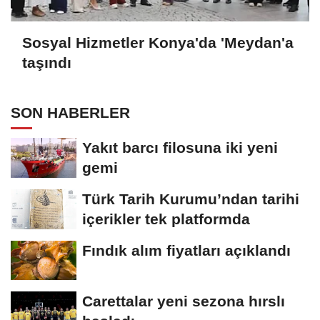
Sosyal Hizmetler Konya'da 'Meydan'a
taşındı
SON HABERLER
Yakıt barcı filosuna iki yeni
gemi
Türk Tarih Kurumu’ndan tarihi
içerikler tek platformda
Fındık alım fiyatları açıklandı
Carettalar yeni sezona hırslı