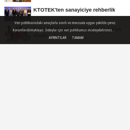
KTOTEK'ten sanayiciye rehberlik
Veri politikasındaki amaçlarla sınırlı ve mevzuata uygun şekilde çerez
Bakan Şimşek: İşsizlik yüzde 7,6'ya
konumlandırmaktayız. Detaylar için veri politikamızı inceleyebilirsiniz...
düştü
AYRINTILAR
TAMAM
0850'li numaralara operasyon!
Çevre Risklerini Algılayan Titreşimli
'Akıllı Yama' Geliştirildi
ŞEHIR
Yayınlanma: 10 Kasım 2025 - 16:06
Cadı Kazanı Eskişehir'de
sahnelendi