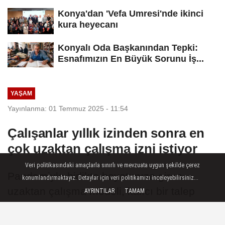
Konya'dan 'Vefa Umresi'nde ikinci
kura heyecanı
Konyalı Oda Başkanından Tepki:
Esnafımızın En Büyük Sorunu İş...
YAŞAM
Yayınlanma: 01 Temmuz 2025 - 11:54
Çalışanlar yıllık izinden sonra en
çok uzaktan çalışma izni istiyor
Veri politikasındaki amaçlarla sınırlı ve mevzuata uygun şekilde çerez
Pandemiyle birlikte hayatımıza giren
konumlandırmaktayız. Detaylar için veri politikamızı inceleyebilirsiniz...
uzaktan çalışma modeli, kalıcı bir talep
AYRINTILAR
TAMAM
haline geldi.