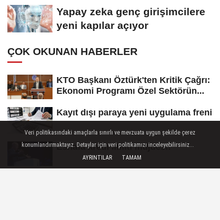
koydu
Yapay zeka genç girişimcilere
yeni kapılar açıyor
ÇOK OKUNAN HABERLER
KTO Başkanı Öztürk'ten Kritik Çağrı:
Ekonomi Programı Özel Sektörün...
Kayıt dışı paraya yeni uygulama freni
Veri politikasındaki amaçlarla sınırlı ve mevzuata uygun şekilde çerez
konumlandırmaktayız. Detaylar için veri politikamızı inceleyebilirsiniz...
Esnafa kredi limiti müjdesi!
AYRINTILAR
TAMAM
Konya'dan 'Vefa Umresi'nde ikinci
kura heyecanı
Konyalı Oda Başkanından Tepki: