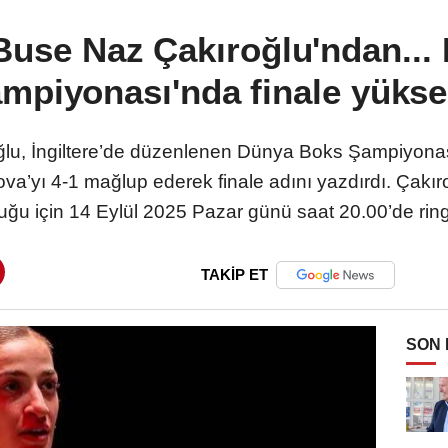
 Buse Naz Çakıroğlu'ndan..
mpiyonası'nda finale yükse
ğlu, İngiltere’de düzenlenen Dünya Boks Şampiyonası 
a’yı 4-1 mağlup ederek finale adını yazdırdı. Çakıroğ
ğu için 14 Eylül 2025 Pazar günü saat 20.00’de rin
TAKİP ET
SON