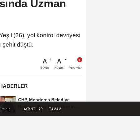
rasında Uzman
l (26), yol kontrol devriyesi
 şehit düştü.
A
A
Büyüt
Küçült
Yorumlar
 HABERLER
CHP, Menderes Belediye
Başkanı İlkay Çiçek'i kesin
rsiniz...
AYRINTILAR
TAMAM
ihraç talebiyle...
Hayvancılıkta dijital dönem...
GEKİS Kars'ta uygulamaya
alındı