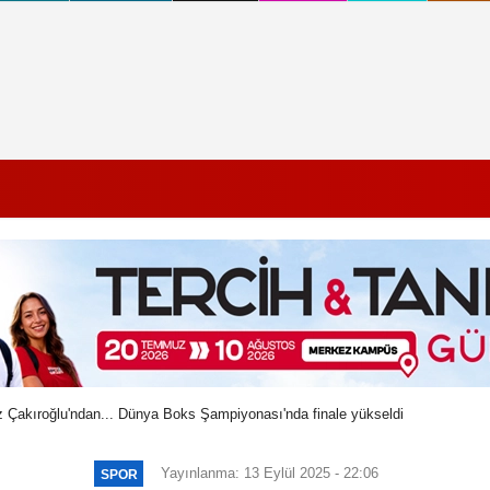
z Çakıroğlu'ndan... Dünya Boks Şampiyonası'nda finale yükseldi
Yayınlanma: 13 Eylül 2025 - 22:06
SPOR