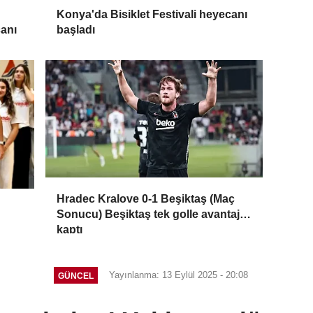
Konya'da Bisiklet Festivali heyecanı
canı
başladı
Hradec Kralove 0-1 Beşiktaş (Maç
Sonucu) Beşiktaş tek golle avantajı
kaptı
Yayınlanma: 13 Eylül 2025 - 20:08
GÜNCEL