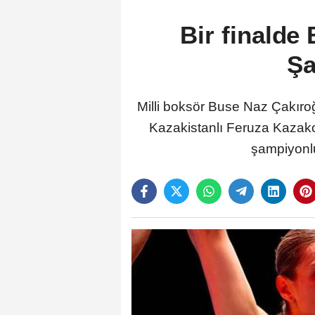
Bir finalde
Şa
Milli boksör Buse Naz Çakıro
Kazakistanlı Feruza Kazakov
şampiyonlu