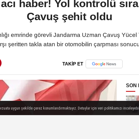
acı haber! Yol kontrolü sı
Çavuş şehit oldu
ığı emrinde görevli Jandarma Uzman Çavuş Yücel Yeşi
rşı şeritten takla atan bir otomobilin çarpması sonucu
TAKİP ET
SON
evzuata uygun şekilde çerez konumlandırmaktayız. Detaylar için veri politikamızı inceleyebili