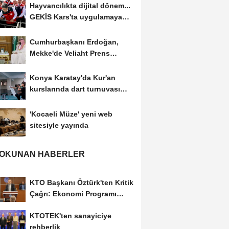
Hayvancılıkta dijital dönem...
GEKİS Kars'ta uygulamaya
alındı
Cumhurbaşkanı Erdoğan,
Mekke'de Veliaht Prens
Muhammed bin Selman ile...
Konya Karatay'da Kur'an
kurslarında dart turnuvası
heyecanı
'Kocaeli Müze' yeni web
sitesiyle yayında
 OKUNAN HABERLER
KTO Başkanı Öztürk'ten Kritik
Çağrı: Ekonomi Programı
Özel Sektörün...
KTOTEK'ten sanayiciye
rehberlik