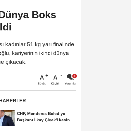
. Dünya Boks
ldi
kadınlar 51 kg yarı finalinde
lu, kariyerinin ikinci dünya
ge çıkacak.
A
A
Büyüt
Küçült
Yorumlar
 HABERLER
CHP, Menderes Belediye
Başkanı İlkay Çiçek'i kesin
ihraç talebiyle...