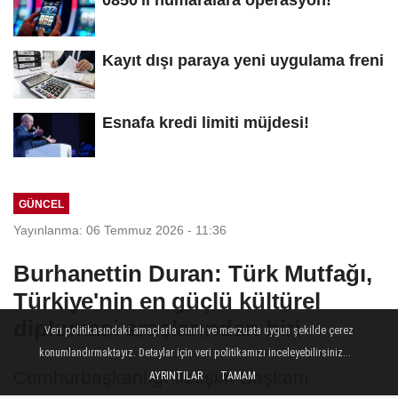
0850'li numaralara operasyon!
Kayıt dışı paraya yeni uygulama freni
Esnafa kredi limiti müjdesi!
GÜNCEL
Yayınlanma: 06 Temmuz 2026 - 11:36
Burhanettin Duran: Türk Mutfağı,
Türkiye'nin en güçlü kültürel
diplomasi araçlarından biri
Veri politikasındaki amaçlarla sınırlı ve mevzuata uygun şekilde çerez
konumlandırmaktayız. Detaylar için veri politikamızı inceleyebilirsiniz...
Cumhurbaşkanlığı İletişim Başkanı
AYRINTILAR
TAMAM