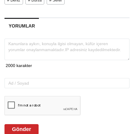
# Deniz
# Bursa
# Sefer
YORUMLAR
Gönder