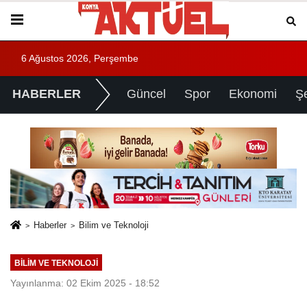
6 Ağustos 2026, Perşembe
HABERLER
Güncel
Spor
Ekonomi
Ş
Haberler
Bilim ve Teknoloji
BILIM VE TEKNOLOJI
Yayınlanma: 02 Ekim 2025 - 18:52