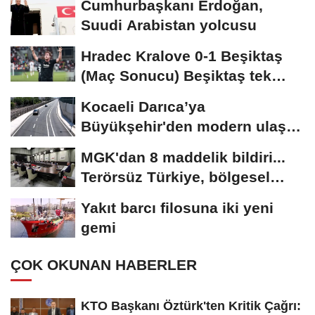
Cumhurbaşkanı Erdoğan,
Suudi Arabistan yolcusu
Hradec Kralove 0-1 Beşiktaş
(Maç Sonucu) Beşiktaş tek
golle avantajı...
Kocaeli Darıca’ya
Büyükşehir'den modern ulaşım
yatırımı
MGK'dan 8 maddelik bildiri...
Terörsüz Türkiye, bölgesel
güvenlik...
Yakıt barcı filosuna iki yeni
gemi
ÇOK OKUNAN HABERLER
KTO Başkanı Öztürk'ten Kritik Çağrı: