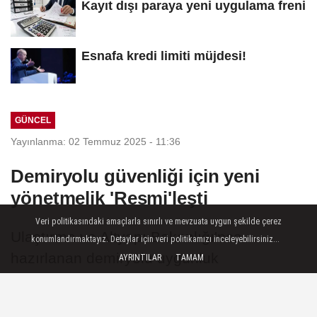
Kayıt dışı paraya yeni uygulama freni
Esnafa kredi limiti müjdesi!
GÜNCEL
Yayınlanma: 02 Temmuz 2025 - 11:36
Demiryolu güvenliği için yeni
yönetmelik 'Resmi'leşti
Veri politikasındaki amaçlarla sınırlı ve mevzuata uygun şekilde çerez
Ulaştırma ve Altyapı Bakanlığı'nca
konumlandırmaktayız. Detaylar için veri politikamızı inceleyebilirsiniz...
hazırlanan demiryolu uygunluk
AYRINTILAR
TAMAM
değerlendirme kuruluşlarının görev ve
yetkilerini düzenleyen yeni yönetmelik