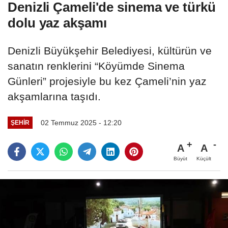
Denizli Çameli'de sinema ve türkü
dolu yaz akşamı
Denizli Büyükşehir Belediyesi, kültürün ve
sanatın renklerini “Köyümde Sinema
Günleri” projesiyle bu kez Çameli’nin yaz
akşamlarına taşıdı.
02 Temmuz 2025 - 12:20
ŞEHIR
A
A
Büyüt
Küçült