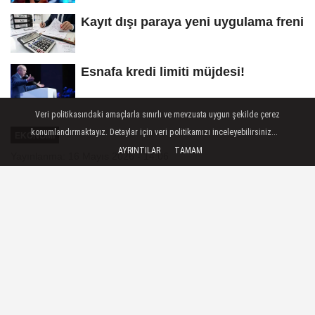
Kayıt dışı paraya yeni uygulama freni
Esnafa kredi limiti müjdesi!
Veri politikasındaki amaçlarla sınırlı ve mevzuata uygun şekilde çerez
konumlandırmaktayız. Detaylar için veri politikamızı inceleyebilirsiniz...
EKONOMI
AYRINTILAR
TAMAM
Yayınlanma: 16 Mayıs 2026 - 14:06
Yatak endüstrisinden Güney
Afrika atağı
Yaklaşık 150 ülkeye 2 milyar doların
üzerinde ihracat yapan Türk yatak yan
sanayi sektörü rotayı Afrika kıtasına çevirdi.
Dünya genelinde yaklaşık 40 milyar dolarlık