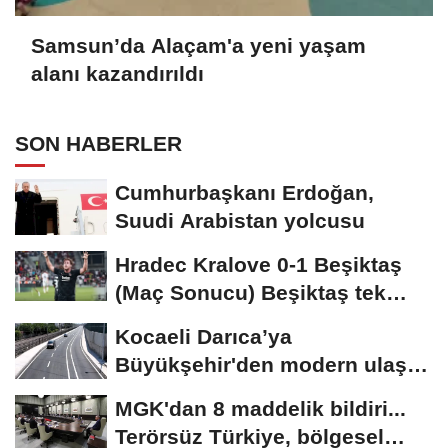
Samsun’da Alaçam'a yeni yaşam
alanı kazandırıldı
SON HABERLER
Cumhurbaşkanı Erdoğan,
Suudi Arabistan yolcusu
Hradec Kralove 0-1 Beşiktaş
(Maç Sonucu) Beşiktaş tek
golle avantajı...
Kocaeli Darıca’ya
Büyükşehir'den modern ulaşım
yatırımı
MGK'dan 8 maddelik bildiri...
Terörsüz Türkiye, bölgesel