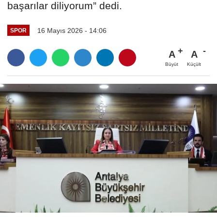
başarılar diliyorum” dedi.
16 Mayıs 2026 - 14:06
SPOR
A
A
Büyüt
Küçült