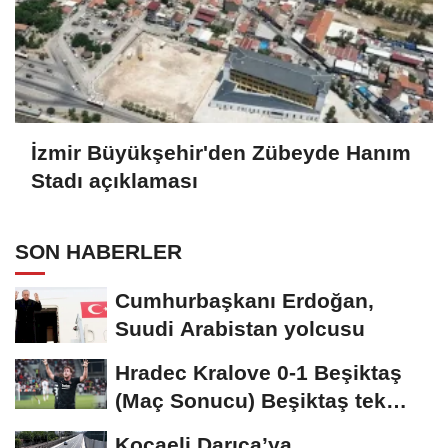
İzmir Büyükşehir'den Zübeyde Hanım
Stadı açıklaması
SON HABERLER
Cumhurbaşkanı Erdoğan,
Suudi Arabistan yolcusu
Hradec Kralove 0-1 Beşiktaş
(Maç Sonucu) Beşiktaş tek
golle avantajı...
Kocaeli Darıca’ya