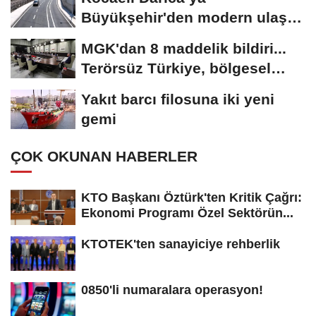
Büyükşehir'den modern ulaşım
yatırımı
MGK'dan 8 maddelik bildiri...
Terörsüz Türkiye, bölgesel
güvenlik...
Yakıt barcı filosuna iki yeni
gemi
ÇOK OKUNAN HABERLER
KTO Başkanı Öztürk'ten Kritik Çağrı:
Ekonomi Programı Özel Sektörün...
KTOTEK'ten sanayiciye rehberlik
0850'li numaralara operasyon!