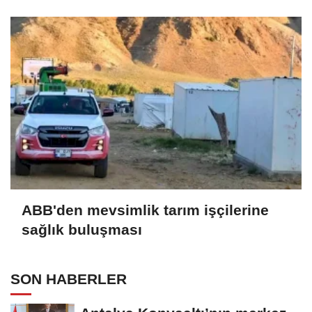
Özdemir’i ziyaret etti
ABB'den mevsimlik tarım işçilerine
sağlık buluşması
SON HABERLER