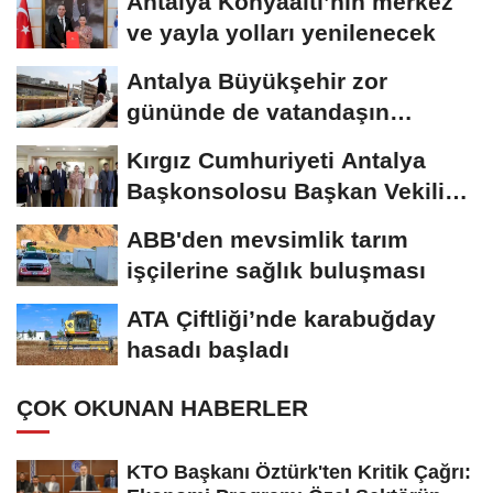
Antalya Konyaaltı’nın merkez
ve yayla yolları yenilenecek
Antalya Büyükşehir zor
gününde de vatandaşın
yanında
Kırgız Cumhuriyeti Antalya
Başkonsolosu Başkan Vekili
Özdemir’i...
ABB'den mevsimlik tarım
işçilerine sağlık buluşması
ATA Çiftliği’nde karabuğday
hasadı başladı
ÇOK OKUNAN HABERLER
KTO Başkanı Öztürk'ten Kritik Çağrı: