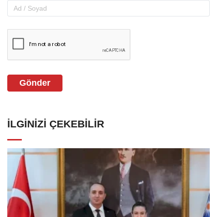
Gönder
İLGINIZI ÇEKEBILIR