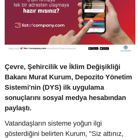
Çevre, Şehircilik ve İklim Değişikliği
Bakanı Murat Kurum, Depozito Yönetim
Sistemi'nin (DYS) ilk uygulama
sonuçlarını sosyal medya hesabından
paylaştı.
Vatandaşların sisteme yoğun ilgi
gösterdiğini belirten Kurum, "Siz attınız,