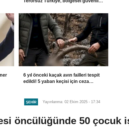
Terörsüz Türkiye, bölgesel güvenlik
ve Gazze mesajı
aner
6 yıl önceki kaçak avın failleri tespit
edildi! 5 yaban keçisi için ceza
uygulandı
Yayınlanma: 02 Ekim 2025 - 17:34
ŞEHIR
esi öncülüğünde 50 çocuk i