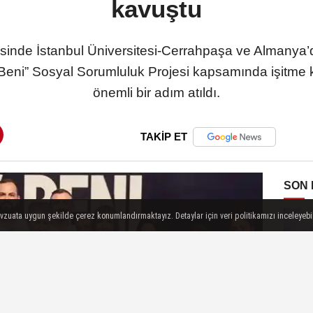
kavuştu
esinde İstanbul Üniversitesi-Cerrahpaşa ve Almanya
y Beni” Sosyal Sorumluluk Projesi kapsamında işitme 
önemli bir adım atıldı.
TAKİP ET
SON
evzuata uygun şekilde çerez konumlandırmaktayız. Detaylar için veri politikamızı inceleyebili