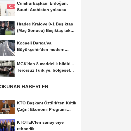
Cumhurbaşkanı Erdoğan,
Suudi Arabistan yolcusu
Hradec Kralove 0-1 Beşiktaş
(Maç Sonucu) Beşiktaş tek
golle avantajı...
Kocaeli Darıca’ya
Büyükşehir'den modern
ulaşım yatırımı
MGK'dan 8 maddelik bildiri...
Terörsüz Türkiye, bölgesel
güvenlik...
 OKUNAN HABERLER
KTO Başkanı Öztürk'ten Kritik
Çağrı: Ekonomi Programı
Özel Sektörün...
KTOTEK'ten sanayiciye
rehberlik