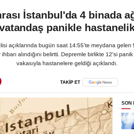
ası İstanbul'da 4 binada ağ
vatandaş panikle hastaneli
eğlisi açıklarında bugün saat 14:55’te meydana gele
 ihbarı alındığını belirtti. Depremle birlikte 12'si pan
vakasıyla hastanelere geldiği açıklandı.
TAKİP ET
SON