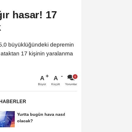
ır hasar! 17
k
n 5,0 büyüklüğündeki depremin
ik ataktan 17 kişinin yaralanma
A
A
Büyüt
Küçült
Yorumlar
 HABERLER
Yurtta bugün hava nasıl
olacak?