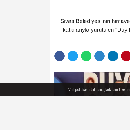
Sivas Belediyesi'nin himay
katkılarıyla yürütülen “Du
Veri politikasındaki amaçlarla sınırlı ve m