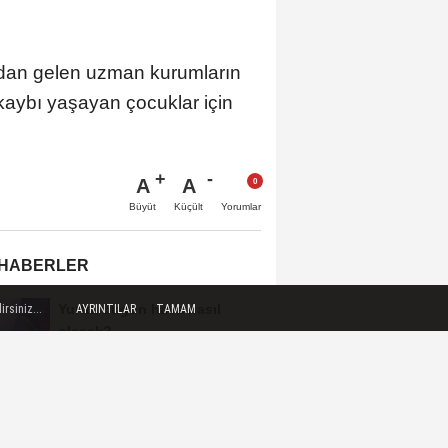
’dan gelen uzman kurumların
kaybı yaşayan çocuklar için
A
A
Büyüt
Küçült
Yorumlar
 HABERLER
Yurtta bugün hava nasıl
rsiniz...
AYRINTILAR
TAMAM
olacak?
Cumhurbaşkanı Erdoğan,
Suudi Arabistan yolcusu